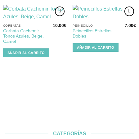
10.00
€
7.00
€
CORBATAS
PEINECILLO
Corbata Cachemir
Peinecillos Estrellas
Añadir
Añadir
Tonos Azules, Beige,
Dobles
a la
a la
lista de
lista de
Camel
deseos
deseos
AÑADIR AL CARRITO
AÑADIR AL CARRITO
CATEGORÍAS