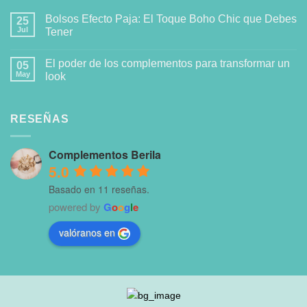
Bolsos Efecto Paja: El Toque Boho Chic que Debes
25
Jul
Tener
El poder de los complementos para transformar un
05
May
look
RESEÑAS
Complementos Berila
5.0
Basado en 11 reseñas.
powered by
G
o
o
g
l
e
valóranos en