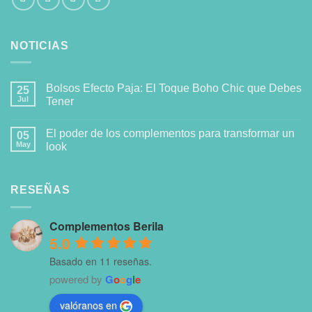
NOTICIAS
Bolsos Efecto Paja: El Toque Boho Chic que Debes
25
Jul
Tener
El poder de los complementos para transformar un
05
May
look
RESEÑAS
Complementos Berila
5.0
Basado en 11 reseñas.
powered by
G
o
o
g
l
e
valóranos en