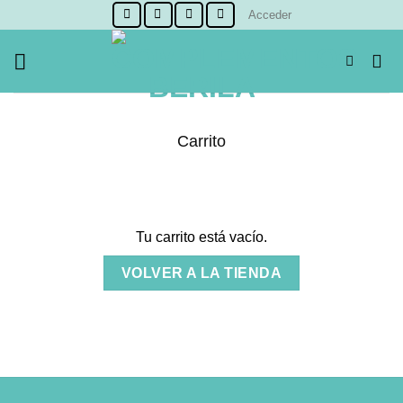
Skip
Acceder
to
content
Carrito
Tu carrito está vacío.
VOLVER A LA TIENDA