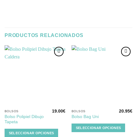
PRODUCTOS RELACIONADOS
Añadir
Añadir
a la
a la
lista de
lista de
deseos
deseos
19.00
€
20.95
€
BOLSOS
BOLSOS
Este
Este
Bolso Polipiel Dibujo
Bolso Bag Uni
producto
producto
Tapeta
tiene
tiene
SELECCIONAR OPCIONES
múltiples
múltiples
SELECCIONAR OPCIONES