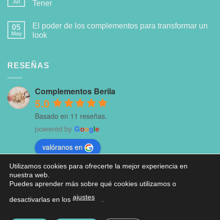
Jul
Tener
El poder de los complementos para transformar un
05
May
look
RESEÑAS
Complementos Berila
5.0
Basado en 11 reseñas.
powered by
G
o
o
g
l
e
valóranos en
Utilizamos cookies para ofrecerte la mejor experiencia en
nuestra web.
Puedes aprender más sobre qué cookies utilizamos o
ajustes
desactivarlas en los
.
AVISO LEGAL
CONDICIONES DE COMPRA
POLÍTICA DE COOKIES
POLÍTICA DE PRIVACIDAD