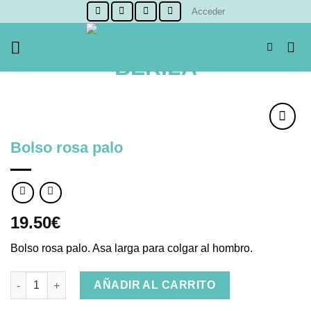
Skip
Acceder
to
content
Bolso rosa palo
Añadir
a la
lista de
deseos
19.50
€
Bolso rosa palo. Asa larga para colgar al hombro.
Bolso rosa palo cantidad
AÑADIR AL CARRITO