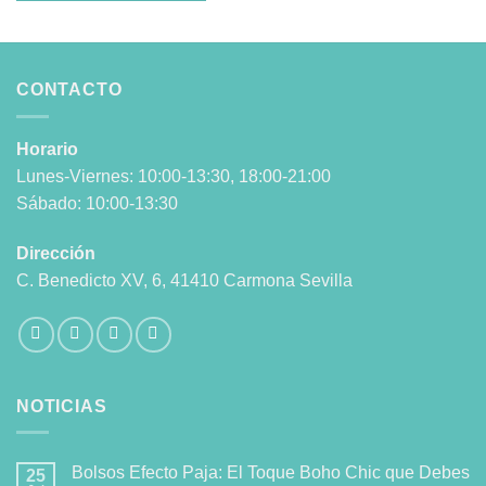
variantes.
variantes.
Las
Las
opciones
opciones
se
se
CONTACTO
pueden
pueden
elegir
elegir
en
en
Horario
la
la
Lunes-Viernes: 10:00-13:30, 18:00-21:00
página
página
Sábado: 10:00-13:30
de
de
producto
producto
Dirección
C. Benedicto XV, 6, 41410 Carmona Sevilla
NOTICIAS
Bolsos Efecto Paja: El Toque Boho Chic que Debes
25