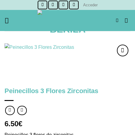
Skip
Acceder
to
content
Añadir
a la
lista de
deseos
Peinecillos 3 Flores Zirconitas
6.50
€
Peinecillos 3 flores de zirconitas.