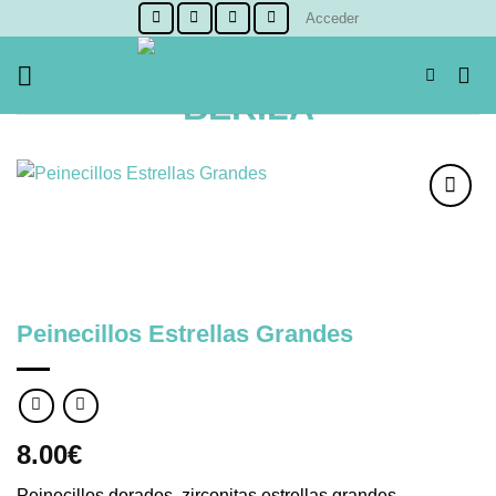
Skip
Acceder
to
content
Añadir
a la
lista de
deseos
Peinecillos Estrellas Grandes
8.00
€
Peinecillos dorados, zirconitas estrellas grandes,