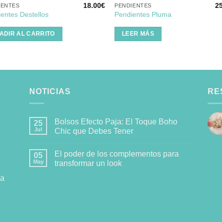
18.00
€
2
IENTES
PENDIENTES
entes Destellos
Pendientes Pluma
ADIR AL CARRITO
LEER MÁS
NOTICIAS
RE
Bolsos Efecto Paja: El Toque Boho
25
Jul
Chic que Debes Tener
El poder de los complementos para
05
May
transformar un look
la