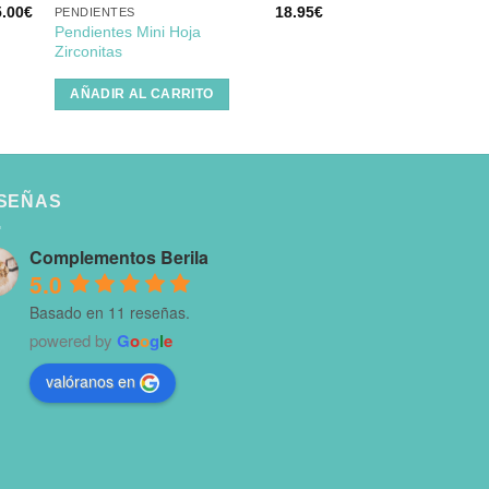
5.00
€
18.95
€
PENDIENTES
PENDIENTES
Pendientes Mini Hoja
Pendientes Flor Estr
Zirconitas
AÑADIR AL CARRI
AÑADIR AL CARRITO
SEÑAS
Complementos Berila
5.0
Basado en 11 reseñas.
powered by
G
o
o
g
l
e
valóranos en