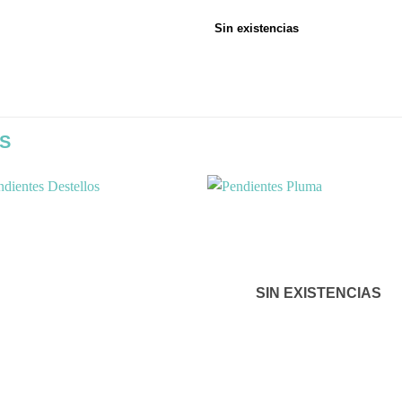
Sin existencias
S
Añadir
Aña
a la
a l
lista de
lista
SIN EXISTENCIAS
deseos
des