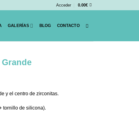
Acceder
0.00
€
A
GALERÍAS
BLOG
CONTACTO
r Grande
e y el centro de zirconitas.
tornillo de silicona).