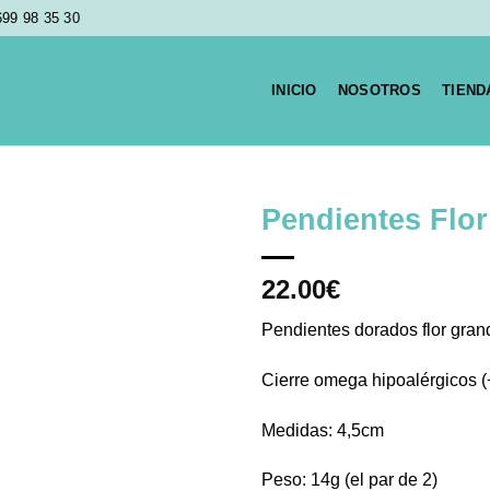
699 98 35 30
INICIO
NOSOTROS
TIEND
Pendientes Flo
22.00
€
Añadir
a la
Pendientes dorados flor grand
lista de
deseos
Cierre omega hipoalérgicos (+ 
Medidas: 4,5cm
Peso: 14g (el par de 2)